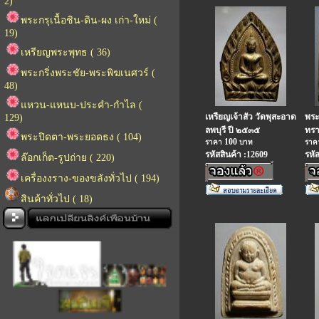
2)
พระกรุเนื้อชิน-ดิน-ผง เก่า-ใหม่ (
19)
เหรียญพระพุทธ ( 36)
พระกริ่งพระชัย-พระพิฆเนศวร์ (
48)
แหวน-แหนบ-ประคำ-กำไล (
เหรียญเจ้าสัว วัดพุสะอาด
พระ
129)
ลพบุรี ปี ๒๕๓๕
ทรา
พระปิดตา-พระยอดธง ( 104)
100
ราคา
บาท
รา
รหัสสินค้า :12609
รหั
ล๊อกเก็ต-รูปถ่าย ( 220)
เครื่องงราง-ของขลังทั่วไป ( 194)
สินค้าทั่วไป ( 18)