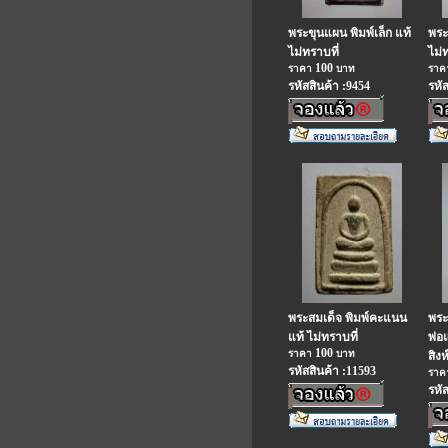
พระขุนแผน พิมพ์เล็ก แท้
พระ
ไม่ทราบที่
ไม่
100
ราคา
บาท
รา
รหัสสินค้า :9454
รหั
พระสมเด็จ พิมพ์คะแนน
พระ
แท้ ไม่ทราบที่
พ่อ
100
ราคา
บาท
สิงห์
รหัสสินค้า :11593
รา
รหั