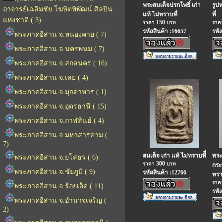
พระสมเด็จปรกโพธิ์ เก่า
รูป
อาจารย์เฉลิมชัย โฆษิตพิพัฒน์ ศิลปิน
แท้ ไม่ทราบที่
ที่
แห่งชาติ ( 3)
150
ราคา
บาท
รา
รหัสสินค้า :16657
รหั
พระภาคอีสาน จ.หนองคาย ( 7)
พระภาคอีสาน จ.นครพนม ( 7)
พระภาคอีสาน จ.สกลนคร ( 16)
พระภาคอีสาน จ.เลย ( 4)
พระภาคอีสาน จ.มุกดาหาร ( 1)
พระภาคอีสาน จ.อุดรธานี ( 15)
พระภาคอีสาน จ.กาฬสินธ์ ( 4)
พระภาคอีสาน จ.มหาสารคาม (
7)
สมเด็จ เก่า แท้ ไม่ทราบทีี่
พระ
พระภาคอีสาน จ.ยโสธร ( 6)
300
ราคา
บาท
กระบ
พระภาคอีสาน จ.ชัยภูมิ ( 9)
รหัสสินค้า :12766
ทรา
รา
พระภาคอีสาน จ.ร้อยเอ็ด ( 11)
รหั
พระภาคอีสาน จ.อำนาจเจริญ (
2)