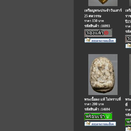
เหรียญพระประจำวันเสาร์
เหร
25 ศตวรรษ
ราช
150
ราคา
บาท
ปี2
รหัสสินค้า :16993
รา
รหั
พระเนื้อผง แท้ ไม่ทราบที่
พระ
200
ราคา
บาท
ที่
รหัสสินค้า :14694
รา
รหั