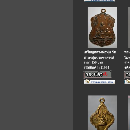
เหรียญหลวงพ่อทุ่น วัด
พระ
สาครสุ่นประชาสรรค์
ไม่
150
ราคา
บาท
รา
รหัสสินค้า :11974
รหั