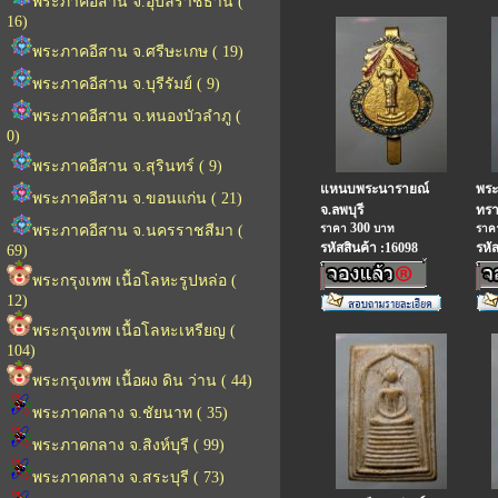
พระภาคอีสาน จ.อุบลราชธานี (
16)
พระภาคอีสาน จ.ศรีษะเกษ ( 19)
พระภาคอีสาน จ.บุรีรัมย์ ( 9)
พระภาคอีสาน จ.หนองบัวลำภู (
0)
พระภาคอีสาน จ.สุรินทร์ ( 9)
แหนบพระนารายณ์
พระ
พระภาคอีสาน จ.ขอนแก่น ( 21)
จ.ลพบุรี
ทรา
300
พระภาคอีสาน จ.นครราชสีมา (
ราคา
บาท
รา
รหัสสินค้า :16098
รหั
69)
พระกรุงเทพ เนื้อโลหะรูปหล่อ (
12)
พระกรุงเทพ เนื้อโลหะเหรียญ (
104)
พระกรุงเทพ เนื้อผง ดิน ว่าน ( 44)
พระภาคกลาง จ.ชัยนาท ( 35)
พระภาคกลาง จ.สิงห์บุรี ( 99)
พระภาคกลาง จ.สระบุรี ( 73)