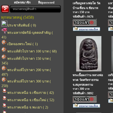
สมัครสมาชิก
ลืมpassword
เหรียญหลวงพ่อโต วัด
แหว
บ้านเชี่ยน จ.ชัยนาท
หัน
150
ราคา
บาท
รา
รหัสสินค้า :9476
รหั
ทุกหมวดหมู่ (5458)
ประชาสัมพันธ์ ( 0)
พระมหากษัตริย์-บุคคลสำคัญ (
41)
เปิดจองพระใหม่ ( 1)
พระแท้ทั่วไปราคา 100 บาท ( 68)
พระแท้ทั่วไปราคา 150 บาท (
345)
พระทั่วแท้ไปราคา 200 บาท (
497)
พระเนื้อผงว่าน หลวงพ่อ
เหร
ทวด วัดศรัทราธรรม
กอง
พระทั่วแท้ไปราคา 300 บาท (
รา
จ.สมุทรสงคราม
250)
รหั
300
ราคา
บาท
พระภาคเหนือ จ.เชียงราย ( 42)
รหัสสินค้า :9892
พระภาคเหนือ จ.เชียงใหม่ ( 52)
พระภาคเหนือ จ.พะเยา ( 2)