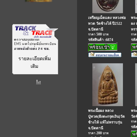
เหรียญเม็ดแตง หลวงพ่อ
พระ
ทวด วัดช้างไห้ ปี2522
ผง 
จ.ปัตตานี
ทรา
500
ราคา
บาท
รา
รหัสสินค้า :6874
รหั
รายละเอียดเพิ่ม
เติม
พระเนื้อผง หลวง
พระ
ปู่ทวด(ฝังตะกรุดเงิน)วัด
วัด
รา
ช้างไห้ แท้ไม่ทราบรุ่น
รหั
จ.ปัตตานี
200
ราคา
บาท