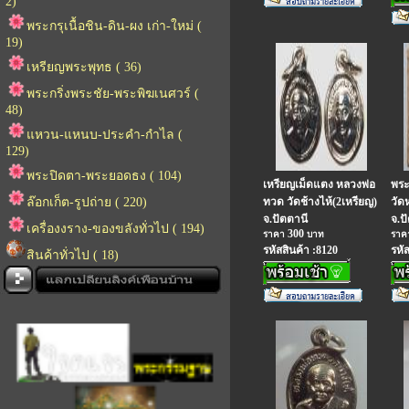
2)
พระกรุเนื้อชิน-ดิน-ผง เก่า-ใหม่ (
19)
เหรียญพระพุทธ ( 36)
พระกริ่งพระชัย-พระพิฆเนศวร์ (
48)
แหวน-แหนบ-ประคำ-กำไล (
129)
พระปิดตา-พระยอดธง ( 104)
เหรียญเม็ดแตง หลวงพ่อ
พระ
ล๊อกเก็ต-รูปถ่าย ( 220)
ทวด วัดช้างไห้(2เหรียญ)
วัดห
จ.ปัตตานี
จ.ป
เครื่องงราง-ของขลังทั่วไป ( 194)
300
ราคา
บาท
รา
รหัสสินค้า :8120
รหั
สินค้าทั่วไป ( 18)