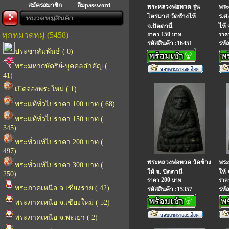
สมัครสมาชิก
ลืมpassword
พระหลวงพ่อทวด รุ่น
พระ
ไตรมาส วัดชัางไห้
ร.ศ
จ.ปัตตานี
ไห้
ทุกหมวดหมู่ (5458)
150
ราคา
บาท
รา
รหัสสินค้า :16451
รหั
ประชาสัมพันธ์ ( 0)
พระมหากษัตริย์-บุคคลสำคัญ (
41)
เปิดจองพระใหม่ ( 1)
พระแท้ทั่วไปราคา 100 บาท ( 68)
พระแท้ทั่วไปราคา 150 บาท (
345)
พระทั่วแท้ไปราคา 200 บาท (
497)
พระหลวงพ่อทวด วัดช้าง
พระ
พระทั่วแท้ไปราคา 300 บาท (
ให้ จ. ปัตตานี
ให้ 
250)
200
ราคา
บาท
รา
พระภาคเหนือ จ.เชียงราย ( 42)
รหัสสินค้า :15357
รหั
พระภาคเหนือ จ.เชียงใหม่ ( 52)
พระภาคเหนือ จ.พะเยา ( 2)