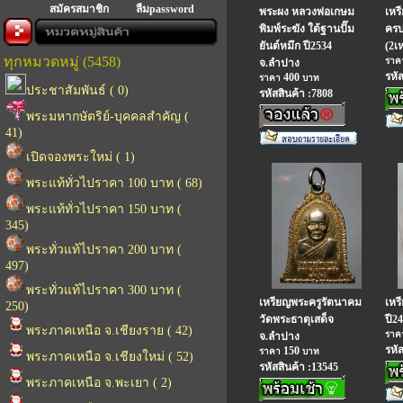
สมัครสมาชิก
ลืมpassword
พระผง หลวงพ่อเกษม
เหร
พิมพ์ระฆัง ใต้ฐานปั๊ม
ครบ
ยันต์หมึก ปี2534
(2เ
ทุกหมวดหมู่ (5458)
รา
จ.ลำปาง
รหั
400
ราคา
บาท
ประชาสัมพันธ์ ( 0)
รหัสสินค้า :7808
พระมหากษัตริย์-บุคคลสำคัญ (
41)
เปิดจองพระใหม่ ( 1)
พระแท้ทั่วไปราคา 100 บาท ( 68)
พระแท้ทั่วไปราคา 150 บาท (
345)
พระทั่วแท้ไปราคา 200 บาท (
497)
พระทั่วแท้ไปราคา 300 บาท (
เหรียญพระครูรัตนาคม
เหร
250)
วัดพระธาตุเสด็จ
ปี2
พระภาคเหนือ จ.เชียงราย ( 42)
รา
จ.ลำปาง
รหั
150
ราคา
บาท
พระภาคเหนือ จ.เชียงใหม่ ( 52)
รหัสสินค้า :13545
พระภาคเหนือ จ.พะเยา ( 2)