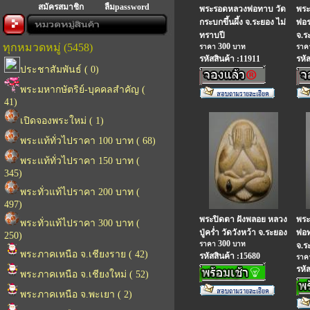
สมัครสมาชิก
ลืมpassword
พระรอดหลวงพ่อทาบ วัด
พระ
กระบกขึ้นผึ้ง จ.ระยอง ไม่
พ่อ
ทราบปี
จ.ร
ทุกหมวดหมู่ (5458)
300
ราคา
บาท
รา
รหัสสินค้า :11911
รหั
ประชาสัมพันธ์ ( 0)
พระมหากษัตริย์-บุคคลสำคัญ (
41)
เปิดจองพระใหม่ ( 1)
พระแท้ทั่วไปราคา 100 บาท ( 68)
พระแท้ทั่วไปราคา 150 บาท (
345)
พระทั่วแท้ไปราคา 200 บาท (
497)
พระปิดตา ฝังพลอย หลวง
พระ
พระทั่วแท้ไปราคา 300 บาท (
ปู่คร่ำ วัดวังหว้า จ.ระยอง
พ่อ
250)
300
ราคา
บาท
จ.ร
พระภาคเหนือ จ.เชียงราย ( 42)
รหัสสินค้า :15680
รา
รหั
พระภาคเหนือ จ.เชียงใหม่ ( 52)
พระภาคเหนือ จ.พะเยา ( 2)