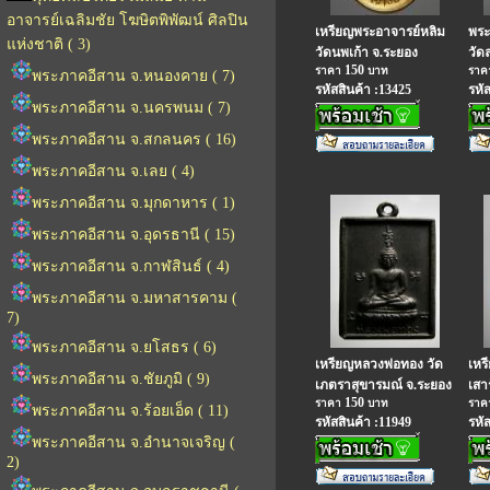
อาจารย์เฉลิมชัย โฆษิตพิพัฒน์ ศิลปิน
เหรียญพระอาจารย์หลิม
พระ
แห่งชาติ ( 3)
วัดนพเก้า จ.ระยอง
วัด
150
ราคา
บาท
รา
พระภาคอีสาน จ.หนองคาย ( 7)
รหัสสินค้า :13425
รหั
พระภาคอีสาน จ.นครพนม ( 7)
พระภาคอีสาน จ.สกลนคร ( 16)
พระภาคอีสาน จ.เลย ( 4)
พระภาคอีสาน จ.มุกดาหาร ( 1)
พระภาคอีสาน จ.อุดรธานี ( 15)
พระภาคอีสาน จ.กาฬสินธ์ ( 4)
พระภาคอีสาน จ.มหาสารคาม (
7)
พระภาคอีสาน จ.ยโสธร ( 6)
เหรียญหลวงพ่อทอง วัด
เหร
พระภาคอีสาน จ.ชัยภูมิ ( 9)
เภตราสุขารมณ์ จ.ระยอง
เสา
150
ราคา
บาท
รา
พระภาคอีสาน จ.ร้อยเอ็ด ( 11)
รหัสสินค้า :11949
รหั
พระภาคอีสาน จ.อำนาจเจริญ (
2)