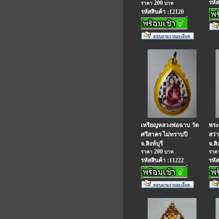
รหัส
200
ราคา
บาท
รหัสสินค้า :12120
เหรียญหลวงพ่อฉาบ วัด
พระ
ศรีสาคร ไม่ทราบปี
สว่
จ.สิงห์บุรี
จ.สิง
200
ราคา
บาท
ราค
รหัสสินค้า :11222
รหัส