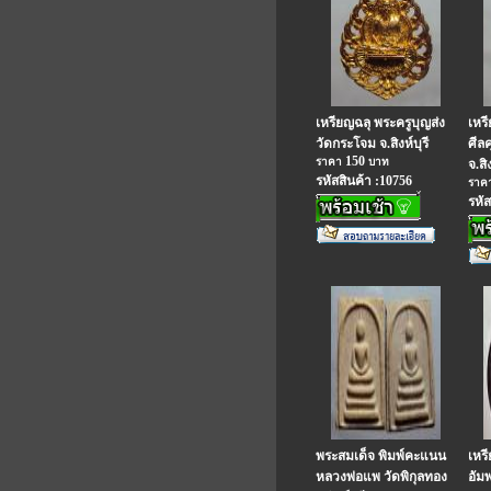
เหรียญฉลุ พระครูบุญส่ง
เหร
วัดกระโจม จ.สิงห์บุรี
ศีลค
150
ราคา
บาท
จ.สิง
รหัสสินค้า :10756
ราค
รหัส
พระสมเด็จ พิมพ์คะแนน
เหรี
หลวงพ่อแพ วัดพิกุลทอง
อัมพ