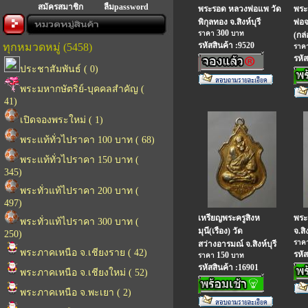
สมัครสมาชิก
ลืมpassword
พระรอด หลวงพ่อแพ วัด
พระ
พิกุลทอง จ.สิงห์บุรี
พ่อ
300
ราคา
บาท
(กล่
รหัสสินค้า :9520
ทุกหมวดหมู่ (5458)
ราค
รหัส
ประชาสัมพันธ์ ( 0)
พระมหากษัตริย์-บุคคลสำคัญ (
41)
เปิดจองพระใหม่ ( 1)
พระแท้ทั่วไปราคา 100 บาท ( 68)
พระแท้ทั่วไปราคา 150 บาท (
345)
พระทั่วแท้ไปราคา 200 บาท (
497)
เหรียญพระครูสิงห
พระ
พระทั่วแท้ไปราคา 300 บาท (
มุนี(เรือง) วัด
จ.สิง
250)
ราค
สว่างอารมณ์ จ.สิงห์บุรี
พระภาคเหนือ จ.เชียงราย ( 42)
รหัส
150
ราคา
บาท
รหัสสินค้า :16901
พระภาคเหนือ จ.เชียงใหม่ ( 52)
พระภาคเหนือ จ.พะเยา ( 2)