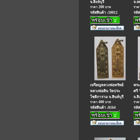
จ.สิงห์บุรี
จ.ลพ
200
ราคา
บาท
ราค
รหัสสินค้า :10012
รหัส
เหรียญหลวงพ่อทรัพย์
พระ
หลวงพ่อสิน วัดประ
ศรี
โชติการาม จ.สินห์บุรี
จ.สิง
400
ราคา
บาท
ราค
รหัสสินค้า :8164
รหัส