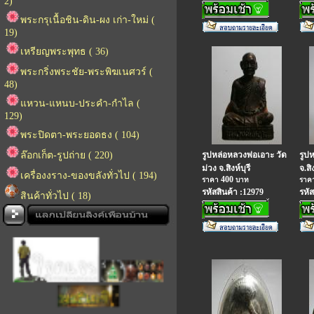
2)
พระกรุเนื้อชิน-ดิน-ผง เก่า-ใหม่ (
19)
เหรียญพระพุทธ ( 36)
พระกริ่งพระชัย-พระพิฆเนศวร์ (
48)
แหวน-แหนบ-ประคำ-กำไล (
129)
พระปิดตา-พระยอดธง ( 104)
ล๊อกเก็ต-รูปถ่าย ( 220)
รูปหล่อหลวงพ่อเอาะ วัด
รูป
ม่วง จ.สิงห์บุรี
จ.สิง
เครื่องงราง-ของขลังทั่วไป ( 194)
400
ราคา
บาท
ราค
รหัสสินค้า :12979
รหัส
สินค้าทั่วไป ( 18)