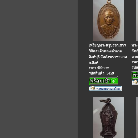
เหรียญพระครูบรรณสาร
พระ
วิจิตร เจ้าคณะอำเภอ
วัด
สิงห์บุรี วัดสังฆราชาวาส
สวย 
ราค
จ.สิงห์
รหัส
400
ราคา
บาท
รหัสสินค้า :5459