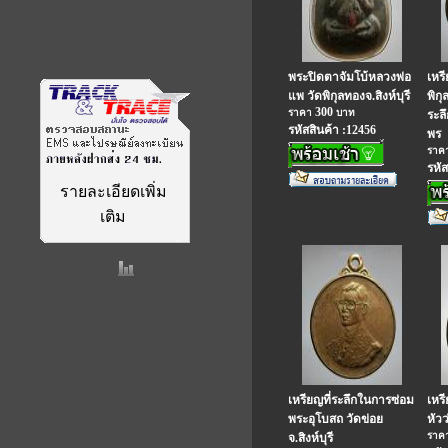
พระปิดตาจัมโบ้หลวงพ่อ
เหร
แพ วัดพิกุลทองจ.สิงห์บุรี
พิกุล
300
ราคา
บาท
ระล
รหัสสินค้า :12456
พร
ราค
รหัส
รายละเอียดเพิ่ม
เติม
เหรียญที่ระลึกในการซ่อม
เหร
พระอุโบสถ วัดข่อย
หัวว
ราค
จ.สิงห์บุรี