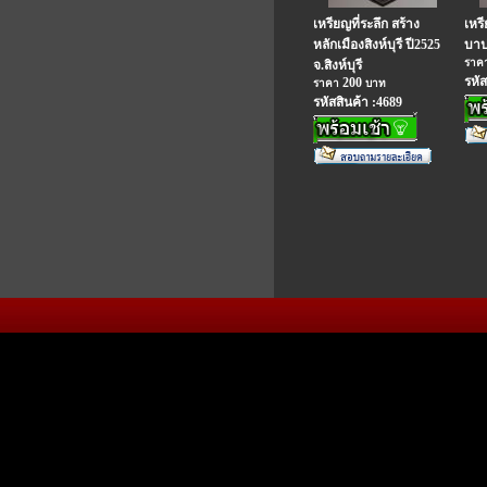
เหรียญที่ระลึก สร้าง
เหร
หลักเมืองสิงห์บุรี ปี2525
บาป 
ราค
จ.สิงห์บุรี
รหัส
200
ราคา
บาท
รหัสสินค้า :4689