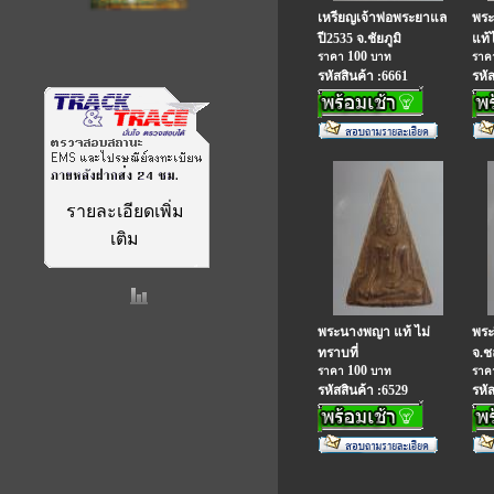
เหรียญเจ้าพ่อพระยาแล
พระเ
ปี2535 จ.ชัยภูมิ
แท้ไ
100
ราคา
บาท
รา
รหัสสินค้า :6661
รหั
รายละเอียดเพิ่ม
เติม
พระนางพญา แท้ ไม่
พระ
ทราบที่
จ.ชล
100
ราคา
บาท
รา
รหัสสินค้า :6529
รหั