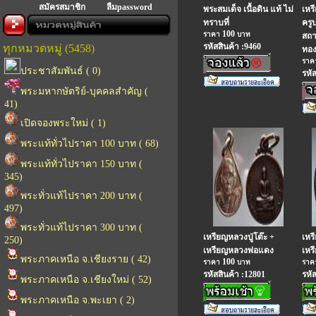
สมัครสมาชิก
ลืมpassword
พระสมเด็จ เนื้อดิน แท้ ไม่
เหร
ทราบที่
ครู
100
ราคา
บาท
สถา
รหัสสินค้า :9460
ทุกหมวดหมู่ (5458)
ทอ
รา
ประชาสัมพันธ์ ( 0)
รหั
พระมหากษัตริย์-บุคคลสำคัญ (
41)
เปิดจองพระใหม่ ( 1)
พระแท้ทั่วไปราคา 100 บาท ( 68)
พระแท้ทั่วไปราคา 150 บาท (
345)
พระทั่วแท้ไปราคา 200 บาท (
497)
พระทั่วแท้ไปราคา 300 บาท (
เหรียญหลวงปู่โต๊ะ +
เหร
250)
เหรียญหลวงพ่อแดง
เหร
พระภาคเหนือ จ.เชียงราย ( 42)
100
ราคา
บาท
รา
รหัสสินค้า :12801
รหั
พระภาคเหนือ จ.เชียงใหม่ ( 52)
พระภาคเหนือ จ.พะเยา ( 2)