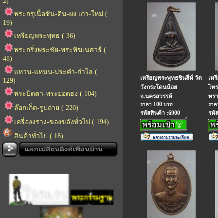
2)
พระกรุเนื้อชิน-ดิน-ผง เก่า-ใหม่ (
19)
เหรียญพระพุทธ ( 36)
พระกริ่งพระชัย-พระพิฆเนศวร์ (
48)
แหวน-แหนบ-ประคำ-กำไล (
เหรียญพระพุทธชินสีห์ วัด
เหร
129)
วังกระโดนน้อย
ไทร
พระปิดตา-พระยอดธง ( 104)
จ.นครสวรรค์
ทรา
100
ราคา
บาท
รา
ล๊อกเก็ต-รูปถ่าย ( 220)
รหัสสินค้า :6900
รหั
เครื่องงราง-ของขลังทั่วไป ( 194)
สินค้าทั่วไป ( 18)