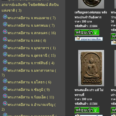
อาจารย์เฉลิมชัย โฆษิตพิพัฒน์ ศิลปิน
แห่งชาติ ( 3)
เหรียญหลวงพ่อขอม หลัง
พระ
พระประจำวันอังคาร
ว่าน
พระภาคอีสาน จ.หนองคาย ( 7)
100
50
ราคา
บาท
พระภาคอีสาน จ.นครพนม ( 7)
รา
รหัสสินค้า :11604
รหั
พระภาคอีสาน จ.สกลนคร ( 16)
พระภาคอีสาน จ.เลย ( 4)
พระภาคอีสาน จ.มุกดาหาร ( 1)
พระภาคอีสาน จ.อุดรธานี ( 15)
พระภาคอีสาน จ.กาฬสินธ์ ( 4)
พระภาคอีสาน จ.มหาสารคาม (
7)
พระภาคอีสาน จ.ยโสธร ( 6)
พระภาคอีสาน จ.ชัยภูมิ ( 9)
พระสมเด็จ เก่า แท้ ไม่
พระแ
ทราบที่
เก่า
พระภาคอีสาน จ.ร้อยเอ็ด ( 11)
100
ราคา
บาท
รา
รหัสสินค้า :11584
รหั
พระภาคอีสาน จ.อำนาจเจริญ (
2)