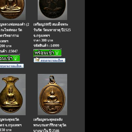
ยญหลวงพ่อทองคำ (2
เหรียญ100ปี สมเด็จพระ
 กะไหล่ทอง วัด
วันรัต วัดมหาธาตุ ปี2525
ิตรวิทยาราม
จ.กรุงเทพฯ
300
ราคา
บาท
งเทพฯ
รหัสสินค้า :14999
200
บาท
ินค้า :15047
ยญพระพุทธวัด
เหรียญพระพุทธหลัง
ิตร จ.กรุงเทพฯ
พระบรมสารีริกธาตุวัด
150
บาท
บางนาใน ปี 2546