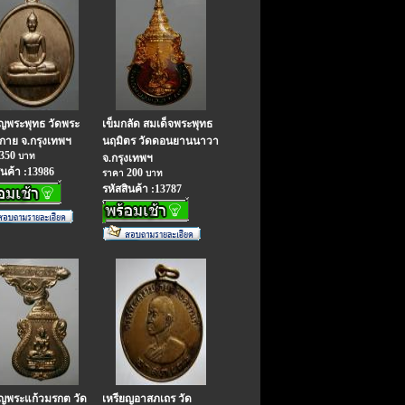
ยญพระพุทธ วัดพระ
เข็มกลัด สมเด็จพระพุทธ
กาย จ.กรุงเทพฯ
นฤมิตร วัดดอนยานนาวา
350
บาท
จ.กรุงเทพฯ
ินค้า :13986
200
ราคา
บาท
รหัสสินค้า :13787
ยญพระแก้วมรกต วัด
เหรียญอาสภเถร วัด