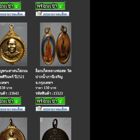
ยญพระสาสนโสภณ
ล็อกเก็ตหลวงพ่อสด วัด
พศิรินทร์ ปี2521
ปากน้ำภาษีเจริญ
งเทพฯ
จ.กรุงเทพฯ
150
150
บาท
ราคา
บาท
ินค้า :15643
รหัสสินค้า :15523