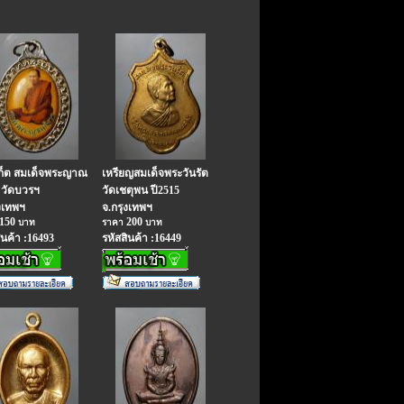
เก็ต สมเด็จพระญาณ
เหรียญสมเด็จพระวันรัต
 วัดบวรฯ
วัดเชตุพน ปี2515
งเทพฯ
จ.กรุงเทพฯ
150
200
บาท
ราคา
บาท
ินค้า :16493
รหัสสินค้า :16449