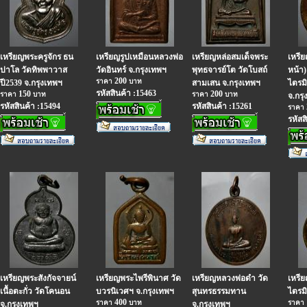
เหรียญพระครูจักร ธน
เหรียญรูปเหมือนหลวงพ่อ
เหรียญหล่อสมเด็จพระ
เหรี
ปาโล วัดทิพพาวาส
วัดอินทร์ จ.กรุงเทพฯ
พุทธจารย์โต วัดโบสถ์
หน้า)
200
ราคา
บาท
ปี2539 จ.กรุงเทพฯ
สามเสน จ.กรุงเทพฯ
ไตรม
รหัสสินค้า :15463
150
200
ราคา
บาท
ราคา
บาท
จ.กรุ
รหัสสินค้า :15494
รหัสสินค้า :15261
ราคา
รหัสส
เหรียญพระสังกัจจายน์
เหรียญพระไพรีพินาศ วัด
เหรียญหลวงพ่อดำ วัด
เหรี
เนื้อตะกั่ว วัดโคนอน
บวรนิเวศฯ จ.กรุงเทพฯ
สุนทรธรรมทาน
ไตรม
400
ราคา
บาท
ราคา
จ.กรุงเทพฯ
จ.กรุงเทพฯ