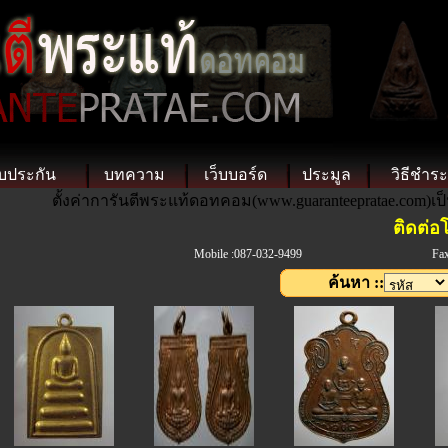
บประกัน
บทความ
เว็บบอร์ด
ประมูล
วิธีชำระ
ตั้งค่าการันตีพระแท้ดอทคอม(www.guaranteepratae.com)เป
ติดต่อโทรถ
Mobile :087-032-9499
Fax
ค้นหา ::