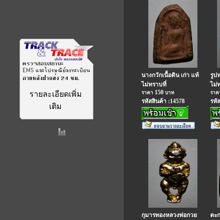
นางกวักเนื้อดิน เก่า แท้
รูป
ไม่ทราบที่
ไม่
150
รายละเอียดเพิ่ม
ราคา
บาท
รา
รหัสสินค้า :14578
รหั
เติม
กุมารทองหลวงพ่อกวย
ตะก