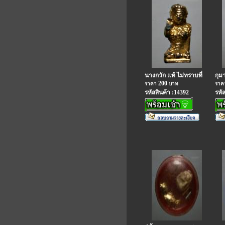
นางกวัก แท้ ไม่ทราบที่
กุม
200
ราคา
บาท
รา
รหัสสินค้า :14392
รหั