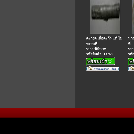
ตะกรุด เนื้อตะกั่ว แท้ ไม่
นกส
ทราบที่
ที่
400
ราคา
บาท
รา
รหัสสินค้า :13768
รหั