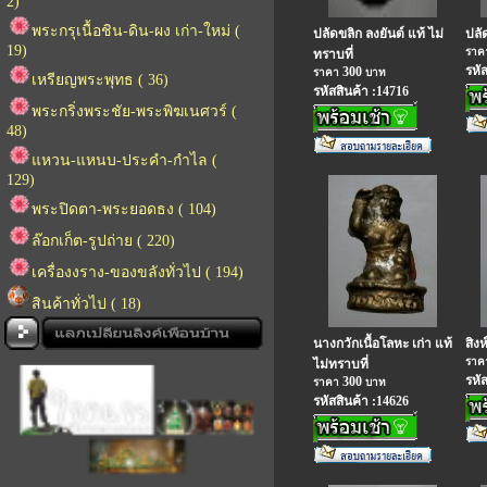
2)
พระกรุเนื้อชิน-ดิน-ผง เก่า-ใหม่ (
ปลัดขลิก ลงยันต์ แท้ ไม่
ปลั
19)
รา
ทราบที่
รหั
300
ราคา
บาท
เหรียญพระพุทธ ( 36)
รหัสสินค้า :14716
พระกริ่งพระชัย-พระพิฆเนศวร์ (
48)
แหวน-แหนบ-ประคำ-กำไล (
129)
พระปิดตา-พระยอดธง ( 104)
ล๊อกเก็ต-รูปถ่าย ( 220)
เครื่องงราง-ของขลังทั่วไป ( 194)
สินค้าทั่วไป ( 18)
นางกวักเนื้อโลหะ เก่า แท้
สิงห
รา
ไม่ทราบที่
รหั
300
ราคา
บาท
รหัสสินค้า :14626