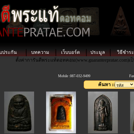
บประกัน
บทความ
เว็บบอร์ด
ประมูล
วิธีชำระ
ตั้งค่าการันตีพระแท้ดอทคอม(www.guaranteepratae.com)เป
Mobile :087-032-9499
Fax
ค้นหา ::