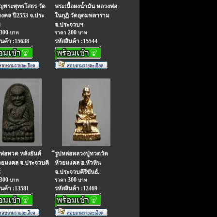
ยญพระพุทธโสธร วัด
พระเนื้อผงน้ำมัน หลวงพ่อ
มงคล ปี2553 จ.ประ
ในกุฏิ วัดอุดมพลาราม
ฯ
จ.ประจวบฯ
300
200
บาท
ราคา
บาท
ินค้า :15638
รหัสสินค้า :15544
พ่อทวด หลังยันต์
ีรูปหล่อหลวงปู่ทวดวัด
้วยมงคล จ.ประจวบคิ
ห้วยมงคล อ.หัวหิน
์
จ.ประจวบคีรีขันธ์.
300
300
บาท
ราคา
บาท
ินค้า :13581
รหัสสินค้า :12469