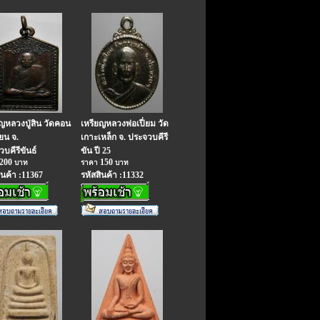
ญหลวงปู่สิน วัดคอน
เหรียญหลวงพ่อเปี่ยม วัด
ยน จ.
เกาะเหล็ก จ. ประจวบคีรี
บคีรีขันธ์
ขัน ปี 25
200
150
บาท
ราคา
บาท
ินค้า :11367
รหัสสินค้า :11332