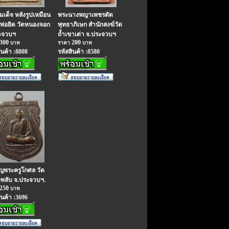
เด็จ หลังรูปเหมือน
พระนางพญาเพชรตัด
พ่อยิด วัดหนองจอก
พุทธาภิเษก สำนักสงฆ์วัด
ะจวบฯ
ถ้ำเขาเต่า จ.ประจวบฯ
300
200
บาท
ราคา
บาท
ินค้า :8808
รหัสสินค้า :8580
ยญพระครูโกศล วัด
พลับ จ.ประจวบฯ.
250
บาท
ินค้า :3696