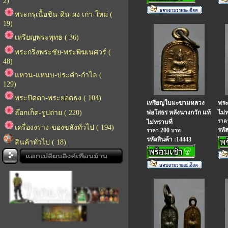
2)
พระกรุเนื้อชิน-ดิน-ผง เก่า-ใหม่ (
19)
เหรียญพระพุทธ ( 36)
พระกริ่งพระชัย-พระพิฆเนศวร์ (
48)
แหวน-แหนบ-ประคำ-กำไล (
129)
พระปิดตา-พระยอดธง ( 104)
เหรียญใบมะขามหลวง
พระ
ล๊อกเก็ต-รูปถ่าย ( 220)
พ่อโสธร หลังนางกวัก แท้
ไม่
รา
ไม่ทราบที่
เครื่องงราง-ของขลังทั่วไป ( 194)
รหั
200
ราคา
บาท
รหัสสินค้า :14443
สินค้าทั่วไป ( 18)