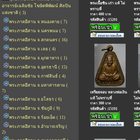
พระเนื้อชิน เก่า แท้ ไม่
พระ
อาจารย์เฉลิมชัย โฆษิตพิพัฒน์ ศิลปิน
ทราบที่
ทรา
แห่งชาติ ( 3)
400
ราคา
บาท
รา
รหัสสินค้า :15291
รหั
พระภาคอีสาน จ.หนองคาย ( 7)
พระภาคอีสาน จ.นครพนม ( 7)
พระภาคอีสาน จ.สกลนคร ( 16)
พระภาคอีสาน จ.เลย ( 4)
พระภาคอีสาน จ.มุกดาหาร ( 1)
พระภาคอีสาน จ.อุดรธานี ( 15)
พระภาคอีสาน จ.กาฬสินธ์ ( 4)
พระภาคอีสาน จ.มหาสารคาม (
7)
เหรียยจอบ หลวงพ่อเงิน
เหร
แท้ ไม่ทราบที่
ไม่
พระภาคอีสาน จ.ยโสธร ( 6)
300
ราคา
บาท
รา
พระภาคอีสาน จ.ชัยภูมิ ( 9)
รหัสสินค้า :15191
รหั
พระภาคอีสาน จ.ร้อยเอ็ด ( 11)
พระภาคอีสาน จ.อำนาจเจริญ (
2)