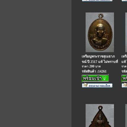
เหรียญพระราชสุเมธาภ
เหร
รณ์ ปี 2517 แท้ ไม่ทราบที่
แท้ 
200
ราคา
บาท
รา
รหัสสินค้า :14261
รหั