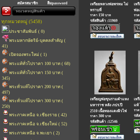
สมัครสมาชิก
ลืมpassword
เหรียยหลวงพ่อพรหม ไม่
เหร
ทราบที่
พ่อเ
150
ราคา
บาท
รา
รหัสสินค้า :11969
รหั
ทุกหมวดหมู่ (5458)
ประชาสัมพันธ์ ( 0)
พระมหากษัตริย์-บุคคลสำคัญ (
41)
เปิดจองพระใหม่ ( 1)
พระแท้ทั่วไปราคา 100 บาท ( 68)
พระแท้ทั่วไปราคา 150 บาท (
345)
พระทั่วแท้ไปราคา 200 บาท (
497)
เหรียญพ่อขุนรามคำแหง
เหร
พระทั่วแท้ไปราคา 300 บาท (
มหาราช หลัง ภปร.ปี
แท้ 
250)
รา
2510 เนื้อทองแดงผิวไฟ
พระภาคเหนือ จ.เชียงราย ( 42)
รหั
300
ราคา
บาท
รหัสสินค้า :12546
พระภาคเหนือ จ.เชียงใหม่ ( 52)
พระภาคเหนือ จ.พะเยา ( 2)