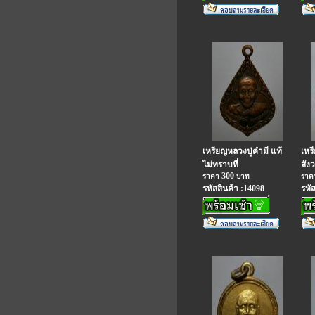
เหรียญหลวงปู่คำมี แท้
เหร
ไม่ทราบที่
สังว
300
ราคา
บาท
รา
รหัสสินค้า :14098
รหั