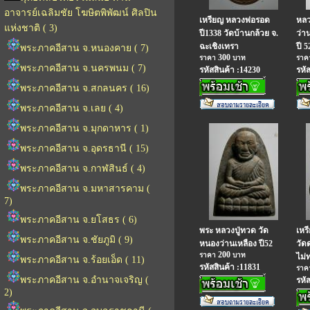
อาจารย์เฉลิมชัย โฆษิตพิพัฒน์ ศิลปิน
เหรียญ หลวงพ่อรอด
หลว
แห่งชาติ ( 3)
ปี1338 วัดบ้านกล้วย จ.
ว่า
ฉะเชิงเทรา
ปี 5
พระภาคอีสาน จ.หนองคาย ( 7)
300
ราคา
บาท
รา
พระภาคอีสาน จ.นครพนม ( 7)
รหัสสินค้า :14230
รหั
พระภาคอีสาน จ.สกลนคร ( 16)
พระภาคอีสาน จ.เลย ( 4)
พระภาคอีสาน จ.มุกดาหาร ( 1)
พระภาคอีสาน จ.อุดรธานี ( 15)
พระภาคอีสาน จ.กาฬสินธ์ ( 4)
พระภาคอีสาน จ.มหาสารคาม (
7)
พระภาคอีสาน จ.ยโสธร ( 6)
พระ หลวงปู่ทวด วัด
เหร
พระภาคอีสาน จ.ชัยภูมิ ( 9)
หนองว่านเหลือง ปี52
วัด
200
ราคา
บาท
ไม่
พระภาคอีสาน จ.ร้อยเอ็ด ( 11)
รหัสสินค้า :11831
รา
พระภาคอีสาน จ.อำนาจเจริญ (
รหั
2)