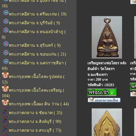
พระภาคอีสาน จ.อุบลราชธานี (
16)
พระภาคอีสาน จ.ศรีษะเกษ ( 19)
พระภาคอีสาน จ.บุรีรัมย์ ( 9)
พระภาคอีสาน จ.หนองบัวลำภู (
0)
พระภาคอีสาน จ.สุรินทร์ ( 9)
พระภาคอีสาน จ.ขอนแก่น ( 21)
พระภาคอีสาน จ.นครราชสีมา (
เหรียญหลวงพ่อโสธร หลัง
เหร
69)
ยันต์ห้า วัดโสธรฯ
ท่า
รา
จ.ฉะเชิงเทรา
พระกรุงเทพ เนื้อโลหะรูปหล่อ (
รหั
200
ราคา
บาท
12)
รหัสสินค้า :10283
พระกรุงเทพ เนื้อโลหะเหรียญ (
104)
พระกรุงเทพ เนื้อผง ดิน ว่าน ( 44)
พระภาคกลาง จ.ชัยนาท ( 35)
พระภาคกลาง จ.สิงห์บุรี ( 99)
พระภาคกลาง จ.สระบุรี ( 73)