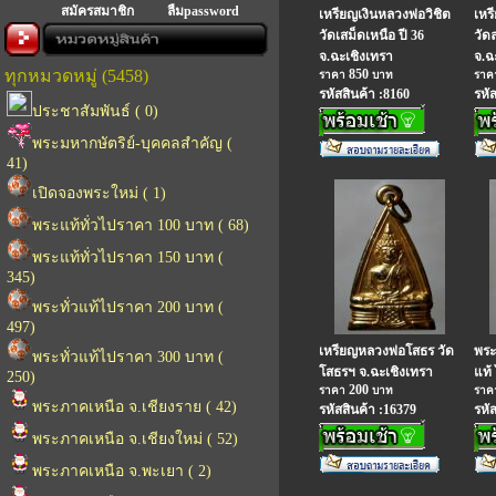
สมัครสมาชิก
ลืมpassword
เหรียญเงินหลวงพ่อวิชิต
เหร
วัดเสม็ดเหนือ ปี 36
วัด
จ.ฉะเชิงเทรา
จ.ฉ
ทุกหมวดหมู่ (5458)
850
ราคา
บาท
รา
รหัสสินค้า :8160
รหั
ประชาสัมพันธ์ ( 0)
พระมหากษัตริย์-บุคคลสำคัญ (
41)
เปิดจองพระใหม่ ( 1)
พระแท้ทั่วไปราคา 100 บาท ( 68)
พระแท้ทั่วไปราคา 150 บาท (
345)
พระทั่วแท้ไปราคา 200 บาท (
497)
เหรียญหลวงพ่อโสธร วัด
พระ
พระทั่วแท้ไปราคา 300 บาท (
โสธรฯ จ.ฉะเชิงเทรา
แท้ 
250)
200
ราคา
บาท
รา
พระภาคเหนือ จ.เชียงราย ( 42)
รหัสสินค้า :16379
รหั
พระภาคเหนือ จ.เชียงใหม่ ( 52)
พระภาคเหนือ จ.พะเยา ( 2)