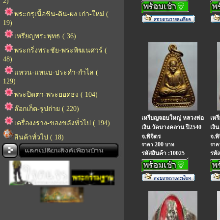
2)
พระกรุเนื้อชิน-ดิน-ผง เก่า-ใหม่ (
19)
เหรียญพระพุทธ ( 36)
พระกริ่งพระชัย-พระพิฆเนศวร์ (
48)
แหวน-แหนบ-ประคำ-กำไล (
129)
พระปิดตา-พระยอดธง ( 104)
ล๊อกเก็ต-รูปถ่าย ( 220)
เหรียญจอบใหญ่ หลวงพ่อ
เหร
เครื่องงราง-ของขลังทั่วไป ( 194)
เงิน วัดบางคลาน ปี2540
เงิ
จ.พิจิตร
จ.พิ
สินค้าทั่วไป ( 18)
200
ราคา
บาท
รา
รหัสสินค้า :10025
รหั