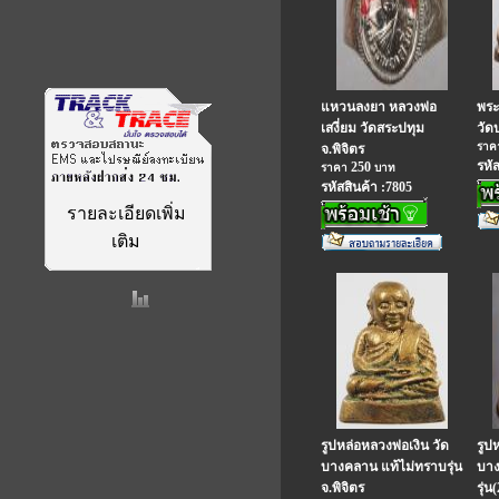
แหวนลงยา หลวงพ่อ
พระ
เสงี่ยม วัดสระปทุม
วัด
รา
จ.พิจิตร
รหั
250
ราคา
บาท
รหัสสินค้า :7805
รายละเอียดเพิ่ม
เติม
รูปหล่อหลวงพ่อเงิน วัด
รูป
บางคลาน แท้ไม่ทราบรุ่น
บาง
จ.พิจิตร
รุ่น