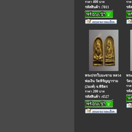
400
ราคา
บาท
รา
รหัสสินค้า :7011
รหั
พระปรกใบมะขาม หลวง
พระ
พ่อเงิน วัดหิรัญญาราม
วัด
รา
(2องค์) จ.พิจิตร
รหั
200
ราคา
บาท
รหัสสินค้า :4527