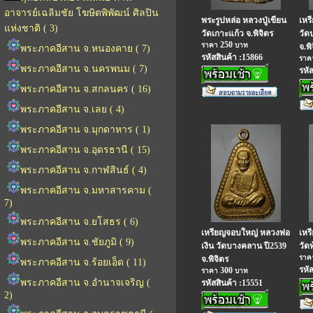
อาจารย์เฉลิมชัย โฆษิตพิพัฒน์ ศิลปิน
พระรูปหล่อ หลวงปู่เขียน
เหร
แห่งชาติ ( 3)
วัดเกาะแก้ว จ.พิจิตร
วัด
250
ราคา
บาท
จ.พิ
พระภาคอีสาน จ.หนองคาย ( 7)
รหัสสินค้า :15866
รา
พระภาคอีสาน จ.นครพนม ( 7)
รหั
พระภาคอีสาน จ.สกลนคร ( 16)
พระภาคอีสาน จ.เลย ( 4)
พระภาคอีสาน จ.มุกดาหาร ( 1)
พระภาคอีสาน จ.อุดรธานี ( 15)
พระภาคอีสาน จ.กาฬสินธ์ ( 4)
พระภาคอีสาน จ.มหาสารคาม (
7)
พระภาคอีสาน จ.ยโสธร ( 6)
เหรียญจอบใหญ่ หลวงพ่อ
เหร
พระภาคอีสาน จ.ชัยภูมิ ( 9)
เงิน วัดบางคลาน ปี2539
วัดท
รา
จ.พิจิตร
พระภาคอีสาน จ.ร้อยเอ็ด ( 11)
รหั
300
ราคา
บาท
พระภาคอีสาน จ.อำนาจเจริญ (
รหัสสินค้า :15551
2)