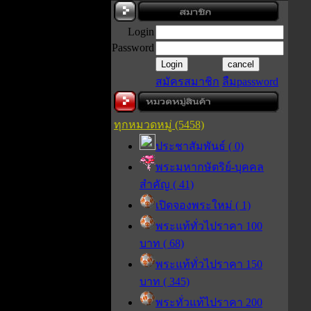
Login
Password
สมัครสมาชิก
ลืมpassword
ทุกหมวดหมู่ (5458)
ประชาสัมพันธ์ ( 0)
พระมหากษัตริย์-บุคคล
สำคัญ ( 41)
เปิดจองพระใหม่ ( 1)
พระแท้ทั่วไปราคา 100
บาท ( 68)
พระแท้ทั่วไปราคา 150
บาท ( 345)
พระทั่วแท้ไปราคา 200