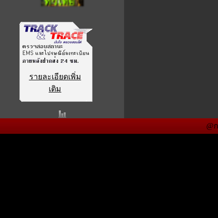
รายละเอียดเพิ่ม
เติม
@ก