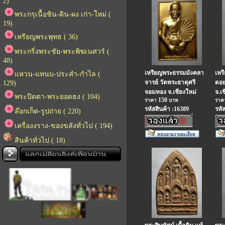
2)
พระกรุเนื้อชิน-ดิน-ผง เก่า-ใหม่ (
19)
เหรียญพระพุทธ ( 36)
พระกริ่งพระชัย-พระพิฆเนศวร์ (
48)
เหรียญพระธรรมมังคลา
เหร
แหวน-แหนบ-ประคำ-กำไล (
จารย์ วัดพระธาตุศรี
ดอย
129)
จอมทอง จ.เชียงใหม่
จ.เ
พระปิดตา-พระยอดธง ( 104)
150
ราคา
บาท
รา
รหัสสินค้า :16389
รหั
ล๊อกเก็ต-รูปถ่าย ( 220)
เครื่องงราง-ของขลังทั่วไป ( 194)
สินค้าทั่วไป ( 18)