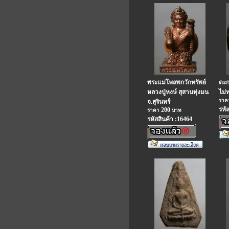
พระแม่โพสพกวักทรัพย์
ตะกร
หลวงปู่หงษ์ สุสานทุ่งมน
ไม่
รา
จ.สุรินทร์
รหั
200
ราคา
บาท
รหัสสินค้า :16464