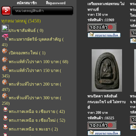
สมัครสมาชิก
ลืมpassword
เหรียยหลวงพ่อพรหม ไม่
พระ
ทราบที่
พระ
150
ราคา
บาท
ใหม
รหัสสินค้า :11969
ทุกหมวดหมู่ (5458)
รา
รหั
ประชาสัมพันธ์ ( 0)
พระมหากษัตริย์-บุคคลสำคัญ (
41)
เปิดจองพระใหม่ ( 1)
พระแท้ทั่วไปราคา 100 บาท ( 68)
พระแท้ทั่วไปราคา 150 บาท (
345)
พระทั่วแท้ไปราคา 200 บาท (
497)
พระปิดตา หลังยันต์
พระ
พระทั่วแท้ไปราคา 300 บาท (
กระบองไขว้ แท้ ไม่ทราบ
จ.ชล
250)
รา
ที่
พระภาคเหนือ จ.เชียงราย ( 42)
รหั
200
ราคา
บาท
รหัสสินค้า :16325
พระภาคเหนือ จ.เชียงใหม่ ( 52)
พระภาคเหนือ จ.พะเยา ( 2)