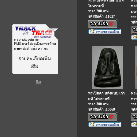
พระสิบทัศน์ เนื้อดิน แท้
พระ
ไม่ทราบที่
หลว
200
ราคา
บาท
มหา
รหัสสินค้า :11027
รา
รหั
รายละเอียดเพิ่ม
เติม
พระปิดตา หลังแบบ เก่า
พระเ
แท้ ไม่ทราบที่
ทรา
300
ราคา
บาท
รา
รหัสสินค้า :15069
รหั