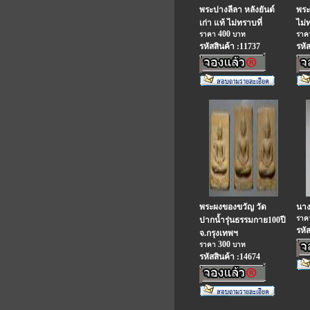
พระปางลีลา หลังยันต์
พระเ
เก่า แท้ ไม่ทราบที่
ไม่
400
ราคา
บาท
รา
รหัสสินค้า :11737
รหั
พระผงของขวัญ วัด
นาง
รา
ปากน้ำรุ่นธรรมกาย100ปี
รหั
จ.กรุงเทพฯ
300
ราคา
บาท
รหัสสินค้า :14674