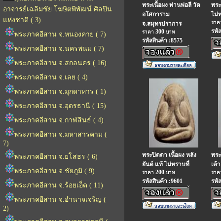
พระเนื้อผง ท่านพ่อลี วัด
พระ
อาจารย์เฉลิมชัย โฆษิตพิพัฒน์ ศิลปิน
อโศการาม
ไม่
แห่งชาติ ( 3)
รา
จ.สมุทรปราการ
รหั
300
ราคา
บาท
พระภาคอีสาน จ.หนองคาย ( 7)
รหัสสินค้า :8575
พระภาคอีสาน จ.นครพนม ( 7)
พระภาคอีสาน จ.สกลนคร ( 16)
พระภาคอีสาน จ.เลย ( 4)
พระภาคอีสาน จ.มุกดาหาร ( 1)
พระภาคอีสาน จ.อุดรธานี ( 15)
พระภาคอีสาน จ.กาฬสินธ์ ( 4)
พระภาคอีสาน จ.มหาสารคาม (
7)
พระปิดตา เนื้อผง หลัง
พระ
พระภาคอีสาน จ.ยโสธร ( 6)
ยันต์ แท้ ไม่ทราบที่
เต้า
พระภาคอีสาน จ.ชัยภูมิ ( 9)
200
ราคา
บาท
รา
รหัสสินค้า :9601
รหั
พระภาคอีสาน จ.ร้อยเอ็ด ( 11)
พระภาคอีสาน จ.อำนาจเจริญ (
2)