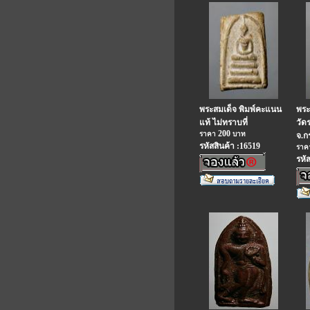
พระสมเด็จ พิมพ์คะแนน
พระ
แท้ ไม่ทราบที่
วัด
200
ราคา
บาท
จ.ก
รหัสสินค้า :16519
รา
รหั